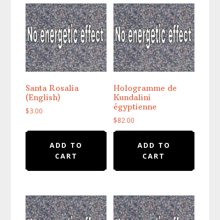
Santa Rosalia
Hologramme de
(English)
Kundalini
égyptienne
$
3.00
$
82.00
ADD TO
ADD TO
CART
CART