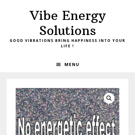
Skip
Skip
Vibe Energy
to
to
primary
main
Solutions
navigation
content
GOOD VIBRATIONS BRING HAPPINESS INTO YOUR
LIFE !
MENU