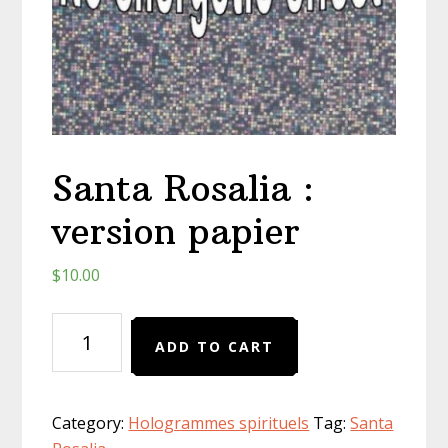
Santa Rosalia :
version papier
$
10.00
Santa
ADD TO CART
Rosalia
:
version
Category:
Hologrammes spirituels
Tag:
Santa
papier