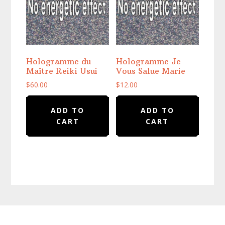
Hologramme du
Hologramme Je
Maître Reiki Usui
Vous Salue Marie
$
60.00
$
12.00
ADD TO
ADD TO
CART
CART