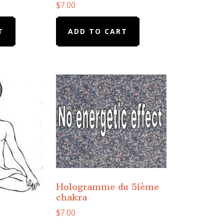
$
7.00
T
ADD TO CART
Hologramme du 5ième
chakra
$
7.00