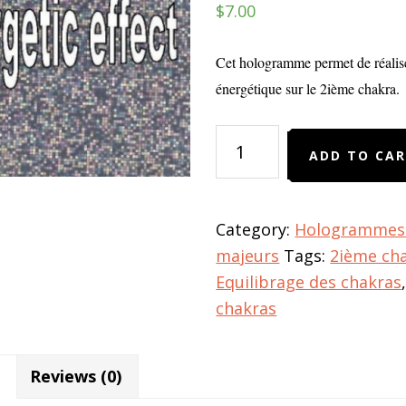
$
7.00
Cet hologramme permet de réalis
énergétique sur le 2ième chakra.
Hologramme
ADD TO CA
du
2ième
chakra
Category:
Hologrammes 
quantity
majeurs
Tags:
2ième ch
Equilibrage des chakras
chakras
Reviews (0)