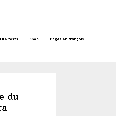
s
ife tests
Shop
Pages en français
e du
ra