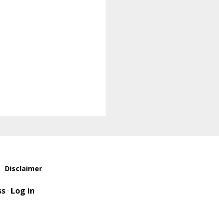
Disclaimer
ss
·
Log in