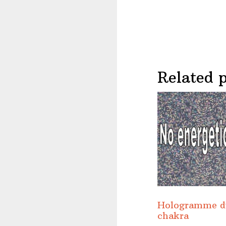
Related 
Hologramme d
chakra