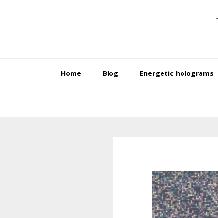
Skip
Skip
to
to
primary
main
navigation
content
Home
Blog
Energetic holograms