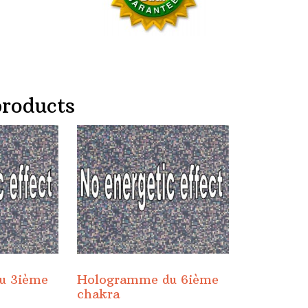
products
u 3ième
Hologramme du 6ième
chakra