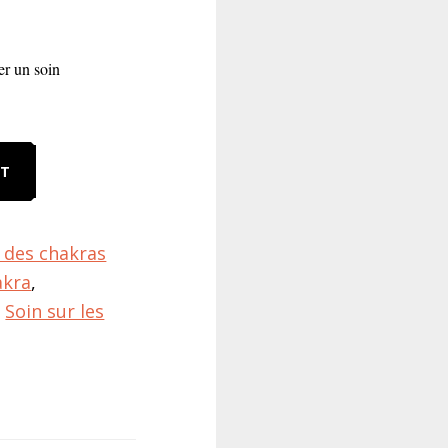
er un soin
RT
des chakras
akra
,
,
Soin sur les