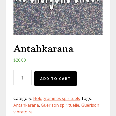
Antahkarana
$
20.00
Antahkarana
ADD TO CART
quantity
Category:
Hologrammes spirituels
Tags:
Antahkarana
,
Guérison spirituelle
,
Guérison
vibratoire