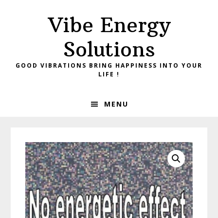
Skip
Skip
Vibe Energy
to
to
primary
main
Solutions
navigation
content
GOOD VIBRATIONS BRING HAPPINESS INTO YOUR
LIFE !
MENU