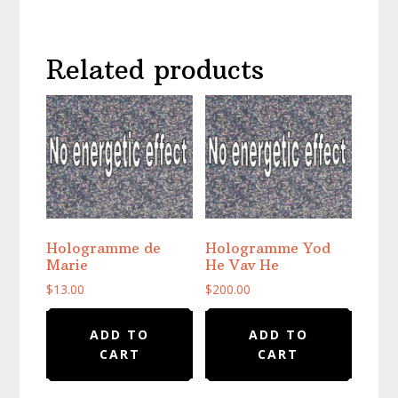
Related products
Hologramme de
Hologramme Yod
Marie
He Vav He
$
13.00
$
200.00
ADD TO
ADD TO
CART
CART