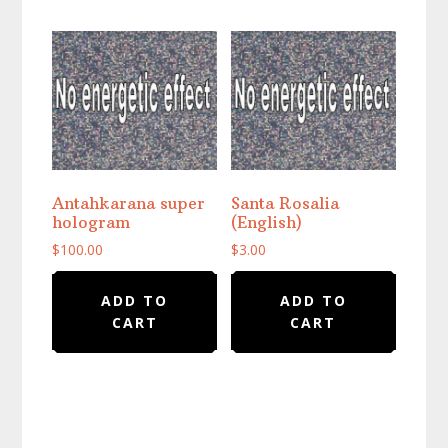
Antahkarana super
Santa Rosalia
hologram
(English)
$
100.00
$
3.00
ADD TO
ADD TO
CART
CART